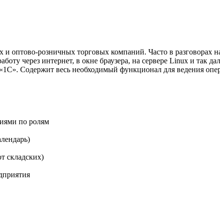
и оптово-розничных торговых компаний. Часто в разговорах н
оту через интернет, в окне браузера, на сервере Linux и так да
1С». Содержит весь необходимый функционал для ведения операт
иями по ролям
алендарь)
от складских)
едприятия