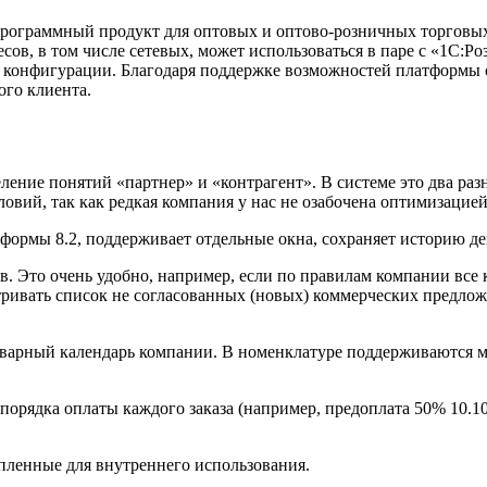
программный продукт для оптовых и оптово-розничных торговы
сов, в том числе сетевых, может использоваться в паре с «1С:Р
ой конфигурации. Благодаря поддержке возможностей платформы
ого клиента.
ение понятий «партнер» и «контрагент». В системе это два ра
овий, так как редкая компания у нас не озабочена оптимизацией
ормы 8.2, поддерживает отдельные окна, сохраняет историю де
сов. Это очень удобно, например, если по правилам компании в
тривать список не согласованных (новых) коммерческих предложе
варный календарь компании. В номенклатуре поддерживаются ме
орядка оплаты каждого заказа (например, предоплата 50% 10.10.
упленные для внутреннего использования.