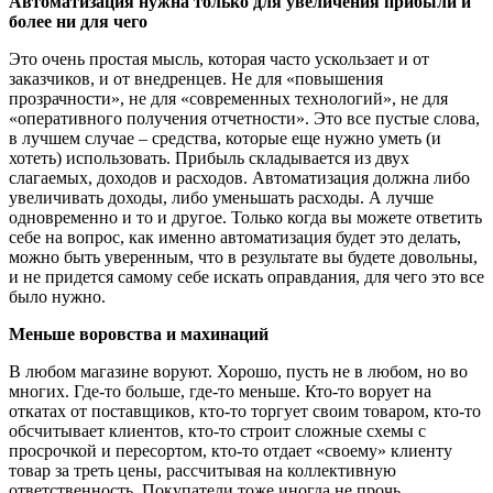
Автоматизация нужна только для увеличения прибыли и
более ни для чего
Это очень простая мысль, которая часто ускользает и от
заказчиков, и от внедренцев. Не для «повышения
прозрачности», не для «современных технологий», не для
«оперативного получения отчетности». Это все пустые слова,
в лучшем случае – средства, которые еще нужно уметь (и
хотеть) использовать. Прибыль складывается из двух
слагаемых, доходов и расходов. Автоматизация должна либо
увеличивать доходы, либо уменьшать расходы. А лучше
одновременно и то и другое. Только когда вы можете ответить
себе на вопрос, как именно автоматизация будет это делать,
можно быть уверенным, что в результате вы будете довольны,
и не придется самому себе искать оправдания, для чего это все
было нужно.
Меньше воровства и махинаций
В любом магазине воруют. Хорошо, пусть не в любом, но во
многих. Где-то больше, где-то меньше. Кто-то ворует на
откатах от поставщиков, кто-то торгует своим товаром, кто-то
обсчитывает клиентов, кто-то строит сложные схемы с
просрочкой и пересортом, кто-то отдает «своему» клиенту
товар за треть цены, рассчитывая на коллективную
ответственность. Покупатели тоже иногда не прочь