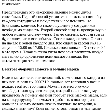
сэкономить.
Предупреждать это нехорошее явление можно двумя
способами. Первый способ утомителен: стоять за спиной у
каждого сотрудника и покупателя и все помнить. Не
буквально, конечно. Но такое ощущение у сотрудников
необходимо создавать. Второй способ: создать проверяемую в
любой момент систему учета. Такую систему, которая всегда
будет «помнить» все события. Состав каждого чека. Остатки
на начало и конец каждого дня. Кто сидел за кассой №3 15
августа с 15:00 по 17:00. Сколько стоил коньяк «Хенесси» 0,5
в это время. Такая система учета позволит распутать любую
ситуацию до однозначно понимаемого вывода. Без
автоматизации это невозможно.
Быстрее оборачиваемость и больше маржа
Если в магазине 20 наименований, можно знать о каждом из
них все. А если их 2000? На сколько лет торговли у вас на
полках этой вот горчицы? Может, это место нужно
освободить для другого товара, который по-настоящему
продается? А почему магазин торгует этой маркой масла, если
на конкурирующей он может заработать в полтора раза
больше? Сколько молока нужно покупать во вторник, а
сколько в пятницу? Если вы не готовы решать в уме такие