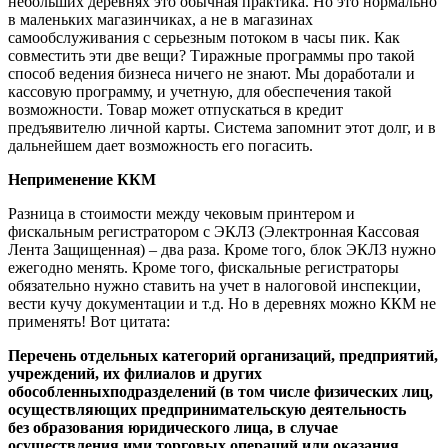
небольших деревнях это обычная практика. Но это нормально
в маленьких магазинчиках, а не в магазинах
самообслуживания с серьезным потоком в часы пик. Как
совместить эти две вещи? Тиражные программы про такой
способ ведения бизнеса ничего не знают. Мы доработали и
кассовую программу, и учетную, для обеспечения такой
возможности. Товар может отпускаться в кредит
предъявителю личной карты. Система запомнит этот долг, и в
дальнейшем дает возможность его погасить.
Неприменение ККМ
Разница в стоимости между чековым принтером и
фискальным регистратором с ЭКЛЗ (Электронная Кассовая
Лента Защищенная) – два раза. Кроме того, блок ЭКЛЗ нужно
ежегодно менять. Кроме того, фискальные регистраторы
обязательно нужно ставить на учет в налоговой инспекции,
вести кучу документации и т.д. Но в деревнях можно ККМ не
применять! Вот цитата:
Перечень отдельных категорий организаций, предприятий,
учреждений, их филиалов и других
обособленныхподразделений (в том числе физических лиц,
осуществляющих предпринимательскую деятельность
без образования юридического лица, в случае
осуществления ими торговых операций или оказания