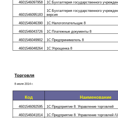
4601546097958
1С:Бухгалтерия государственного учрежде
1С:Бухгалтерия государственного учрежден
4601546095183
версия
4601546046390
1С:Налогоплательщик 8
4601546043726
1С:Платежные документы 8
4601546049902
1С:Предприниматель 8
4601546048264
1С:Упрощенка 8
Торговля
8 июля 2014 г.
Код
Наименование
4601546092595
1С:Предприятие 8. Управление торговлей
4601546041814
1С:Предприятие 8. Управление торговлей /